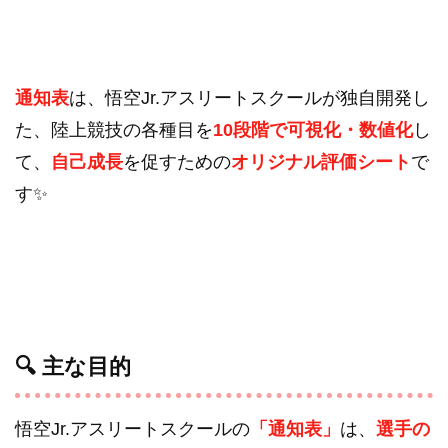
通知表
は、悟空Jr.アスリートスクールが独自開発し
た、陸上競技の各種目を
10段階で可視化・数値化
し
て、
自己成長
を促すための
オリジナル評価シート
で
す✨
🔍 主な目的
悟空Jr.アスリートスクールの
「通知表」
は、
選手の