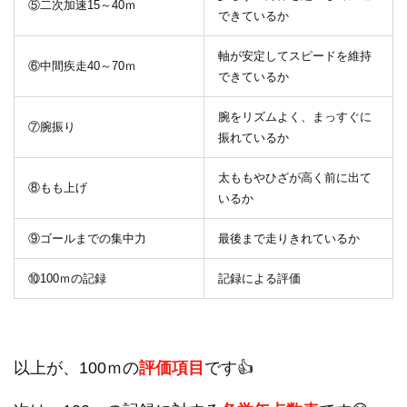
⑤二次加速15～40ｍ
できているか
軸が安定してスピードを維持
⑥中間疾走40～70ｍ
できているか
腕をリズムよく、まっすぐに
⑦腕振り
振れているか
太ももやひざが高く前に出て
⑧もも上げ
いるか
⑨ゴールまでの集中力
最後まで走りきれているか
⑩100ｍの記録
記録による評価
以上が、100ｍの
評価項目
です👍