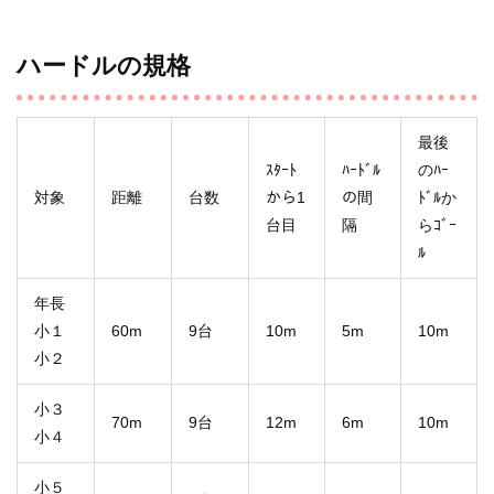
ハードルの規格
最後
ｽﾀｰﾄ
ﾊｰﾄﾞﾙ
のﾊｰ
対象
距離
台数
から1
の間
ﾄﾞﾙか
台目
隔
らｺﾞｰ
ﾙ
年長
小１
60m
9台
10m
5m
10m
小２
小３
70m
9台
12m
6m
10m
小４
小５