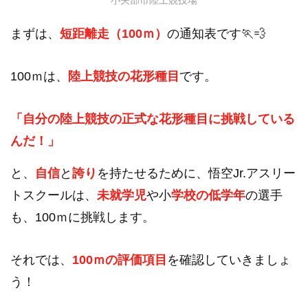
まずは、
短距離走（100ｍ）
の通知表です🏃💨
100ｍは、
陸上競技の花形種目
です。
「自分の陸上競技の正式な花形種目に挑戦している
んだ！」
と、
自信
と
誇り
を持たせるために、悟空Jr.アスリー
トスクールは、
未就学児
や小
学校の低学年
の選手
も、100ｍに挑戦します。
それでは、
100ｍの評価項目
を確認していきましょ
う！