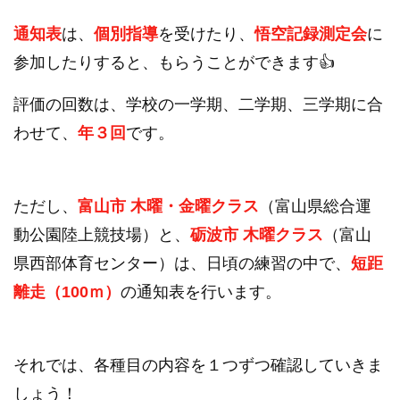
通知表
は、
個別指導
を受けたり、
悟空記録測定会
に
参加したりすると、もらうことができます👍
評価の回数は、学校の一学期、二学期、三学期に合
わせて、
年３回
です。
ただし、
富山市 木曜・金曜クラス
（富山県総合運
動公園陸上競技場）と、
砺波市 木曜クラス
（富山
県西部体育センター）は、日頃の練習の中で、
短距
離走（100ｍ）
の通知表を行います。
それでは、各種目の内容を１つずつ確認していきま
しょう！