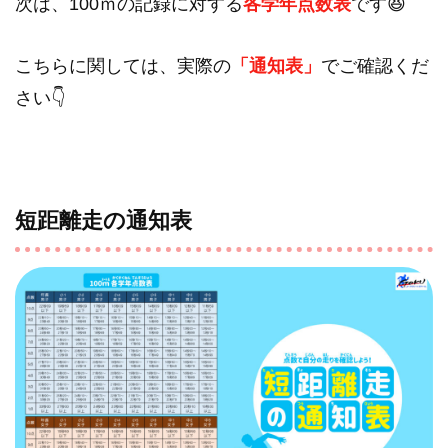
次は、100ｍの記録に対する
各学年点数表
です😆
こちらに関しては、実際の
「通知表」
でご確認くだ
さい👇
短距離走の通知表