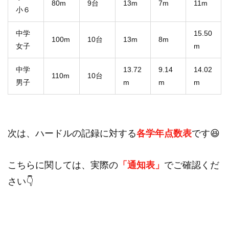
80m
9台
13m
7m
11m
小６
中学
15.50
100m
10台
13m
8m
女子
m
中学
13.72
9.14
14.02
110m
10台
男子
m
m
m
次は、ハードルの記録に対する
各学年点数表
です😆
こちらに関しては、実際の
「通知表」
でご確認くだ
さい👇