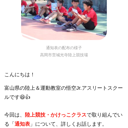
通知表の配布の様子
高岡市営城光寺陸上競技場
こんにちは！
富山県の陸上＆運動教室の悟空Jr.アスリートスクー
ルです😆👍
今回は、
陸上競技・かけっこクラス
で取り組んでい
る「
通知表
」について、詳しくお話します。