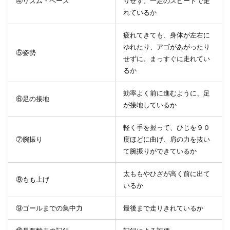
④リズム・ペース
りせず、一定のスピードで走
れているか
疲れてきても、身体が左右に
ゆれたり、アゴがあがったり
⑤姿勢
せずに、まっすぐに走れてい
るか
効率よく前に進むように、足
⑥足の接地
が接地しているか
軽く手を握って、ひじを９０
⑦腕振り
度ほどに曲げ、肩の力を抜い
て腕振りができているか
太ももやひざが高く前に出て
⑧もも上げ
いるか
⑨ゴールまでの集中力
最後まで走りきれているか