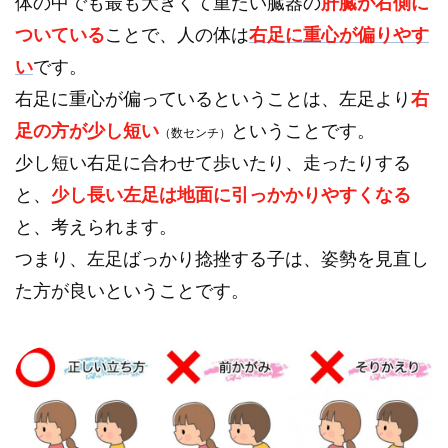
体の中でも最も大きくて重たい臓器の
肝臓が右側に
ついている
ことで、人の体は
右足に重心が偏りやす
い
です。
右足に重心が偏っているということは、左足より
右
足の方が
少し短い
ということです。
（数センチ）
少し短い右足に合わせて歩いたり、走ったりする
と、
少し長い左足
は地面に引っかかりやすくなる
と、考えられます。
つまり、左足ばっかり捻挫する子は、姿勢を見直し
た方が良いということです。